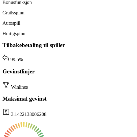
Bonusfunksjon
Gratisspinn
Autospill
Hurtigspinn
Tilbakebetaling til spiller
99.5%
Gevinstlinjer
Winlines
Maksimal gevinst
3.1422138006208