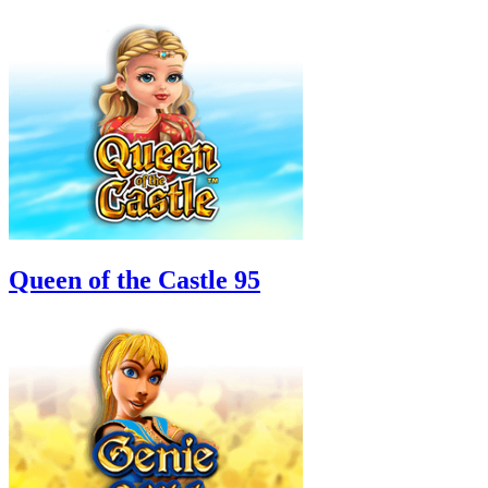
Queen of the Castle 95