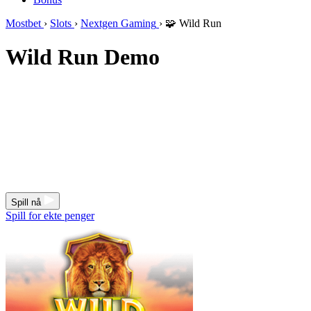
Mostbet
›
Slots
›
Nextgen Gaming
›
🧩 Wild Run
Wild Run Demo
Spill nå
Spill for ekte penger