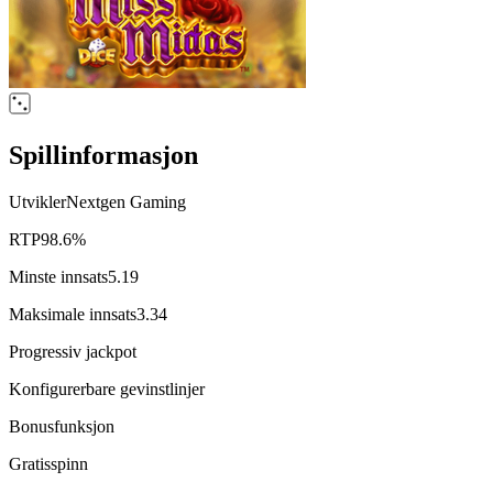
Spillinformasjon
Utvikler
Nextgen Gaming
RTP
98.6%
Minste innsats
5.19
Maksimale innsats
3.34
Progressiv jackpot
Konfigurerbare gevinstlinjer
Bonusfunksjon
Gratisspinn