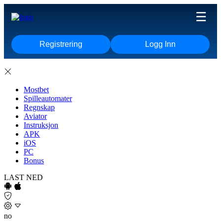
Registrering
Logg Inn
Mostbet
Spilleautomater
Regnskap
Aviator
Instruksjon
APK
iOS
PC
Bonus
LAST NED
no