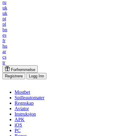
ru
uk
uk
pt
pl
bn
es
fr
hu
ar
cs
tr
Forfremmelse
Registrere
Logg Inn
Mostbet
Spilleautomater
Regnskap
Aviator
Instruksjon
APK
iOS
PC
Bonus