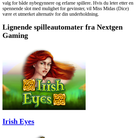
valg for både nybegynnere og erfarne spillere. Hvis du leter etter en
spennende slot med mulighet for gevinster, vil Miss Midas (Dice)
være et utmerket alternativ for din underholdning.
Lignende spilleautomater fra Nextgen
Gaming
Irish Eyes