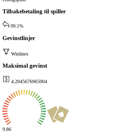
Tilbakebetaling til spiller
99.1%
Gevinstlinjer
Winlines
Maksimal gevinst
4.2045676965004
9.86