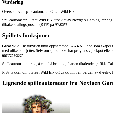
Vurdering
Oversikt over spilleautomaten Great Wild Elk
Spilleautomaten Great Wild Elk, utviklet av Nextgen Gaming, tar deg 
tilbakebetalingsprosent (RTP) på 97,05%.
Spillets funksjoner
Great Wild Elk tilbyr en unik oppsett med 3-3-3-3-3, noe som skaper 
med ulike budsjetter. Selv om spillet ikke har progressiv jackpot elle
anstrengelser.
Spilleautomaten er også enkel å bruke og har en tiltalende grafikk. T
Prøv lykken din i Great Wild Elk og dykk inn i en verden av dyreliv, h
Lignende spilleautomater fra Nextgen Ga