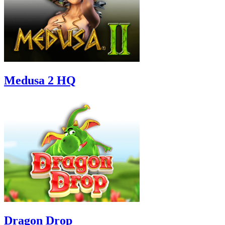
Medusa 2 HQ
Dragon Drop