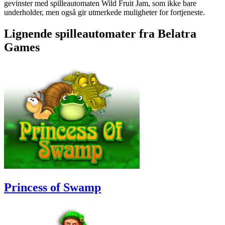
gevinster med spilleautomaten Wild Fruit Jam, som ikke bare
underholder, men også gir utmerkede muligheter for fortjeneste.
Lignende spilleautomater fra Belatra
Games
Princess of Swamp