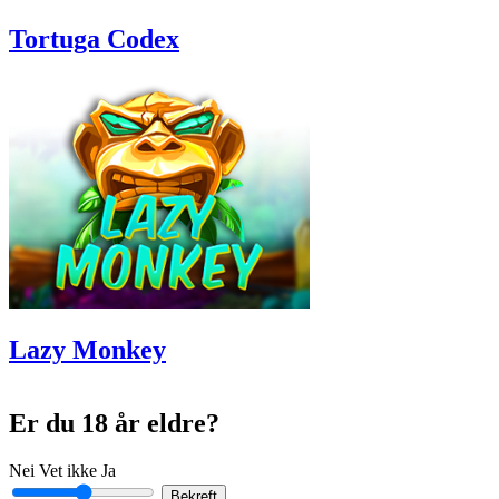
Tortuga Codex
Lazy Monkey
Er du 18 år eldre?
Nei
Vet ikke
Ja
Bekreft