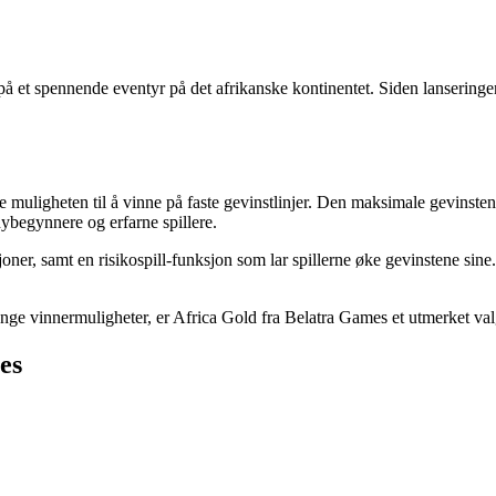
å et spennende eventyr på det afrikanske kontinentet. Siden lanseringen 
 muligheten til å vinne på faste gevinstlinjer. Den maksimale gevinsten i
nybegynnere og erfarne spillere.
joner, samt en risikospill-funksjon som lar spillerne øke gevinstene sine
nge vinnermuligheter, er Africa Gold fra Belatra Games et utmerket valg
es