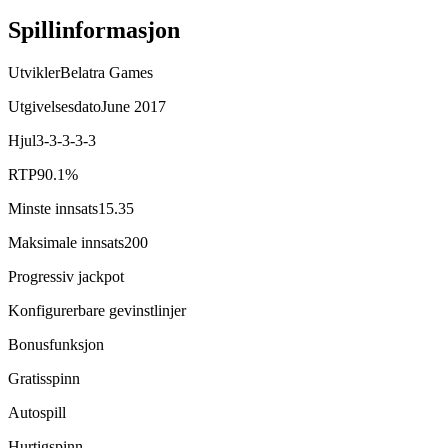
Spillinformasjon
Utvikler
Belatra Games
Utgivelsesdato
June 2017
Hjul
3-3-3-3-3
RTP
90.1%
Minste innsats
15.35
Maksimale innsats
200
Progressiv jackpot
Konfigurerbare gevinstlinjer
Bonusfunksjon
Gratisspinn
Autospill
Hurtigspinn