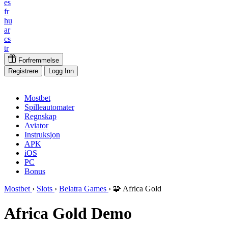
es
fr
hu
ar
cs
tr
Forfremmelse
Registrere
Logg Inn
Mostbet
Spilleautomater
Regnskap
Aviator
Instruksjon
APK
iOS
PC
Bonus
Mostbet
›
Slots
›
Belatra Games
›
🧩 Africa Gold
Africa Gold Demo