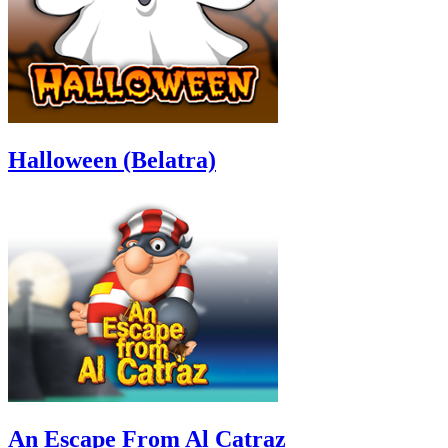
Halloween (Belatra)
An Escape From Al Catraz