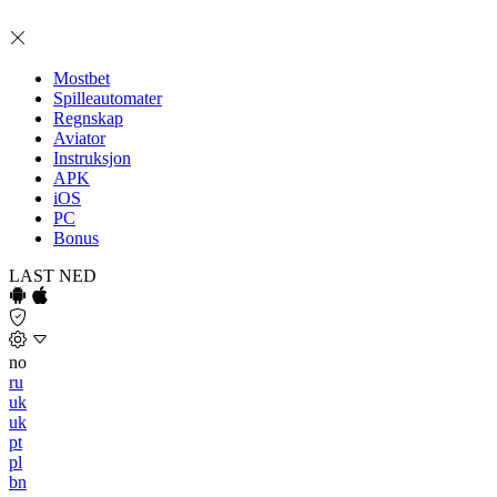
Mostbet
Spilleautomater
Regnskap
Aviator
Instruksjon
APK
iOS
PC
Bonus
LAST NED
no
ru
uk
uk
pt
pl
bn