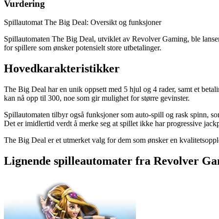
Vurdering
Spillautomat The Big Deal: Oversikt og funksjoner
Spillautomaten The Big Deal, utviklet av Revolver Gaming, ble lanser
for spillere som ønsker potensielt store utbetalinger.
Hovedkarakteristikker
The Big Deal har en unik oppsett med 5 hjul og 4 rader, samt et betali
kan nå opp til 300, noe som gir mulighet for større gevinster.
Spillautomaten tilbyr også funksjoner som auto-spill og rask spinn, som
Det er imidlertid verdt å merke seg at spillet ikke har progressive jack
The Big Deal er et utmerket valg for dem som ønsker en kvalitetsoppl
Lignende spilleautomater fra Revolver G