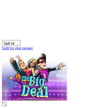
Spill nå
Spill for ekte penger