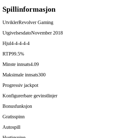
Spillinformasjon
Utvikler
Revolver Gaming
Utgivelsesdato
November 2018
Hjul
4-4-4-4-4
RTP
99.5%
Minste innsats
4.09
Maksimale innsats
300
Progressiv jackpot
Konfigurerbare gevinstlinjer
Bonusfunksjon
Gratisspinn
Autospill
Hurtigspinn