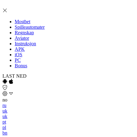
Mostbet
Spilleautomater
Regnskap
Aviator
Instruksjon
APK
iOS
PC
Bonus
LAST NED
no
ru
uk
uk
pt
pl
bn