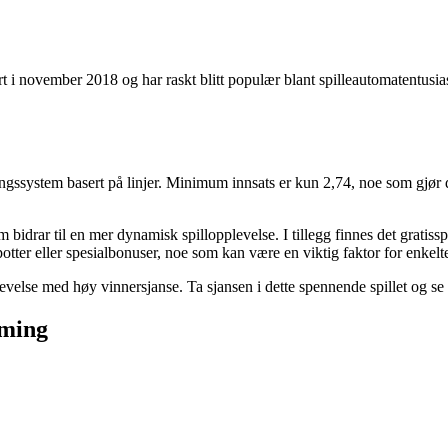
t i november 2018 og har raskt blitt populær blant spilleautomatentusi
ngssystem basert på linjer. Minimum innsats er kun 2,74, noe som gjør d
 bidrar til en mer dynamisk spillopplevelse. I tillegg finnes det gratiss
potter eller spesialbonuser, noe som kan være en viktig faktor for enkelte
evelse med høy vinnersjanse. Ta sjansen i dette spennende spillet og se
aming