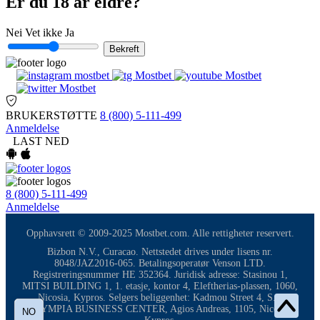
Er du 18 år eldre?
Nei
Vet ikke
Ja
Bekreft
BRUKERSTØTTE
8 (800) 5-111-499
Anmeldelse
LAST NED
8 (800) 5-111-499
Anmeldelse
Opphavsrett © 2009-2025 Mostbet.com. Alle rettigheter reservert.
Bizbon N.V., Curacao. Nettstedet drives under lisens nr.
8048/JAZ2016-065. Betalingsoperatør Venson LTD.
Registreringsnummer HE 352364. Juridisk adresse: Stasinou 1,
MITSI BUILDING 1, 1. etasje, kontor 4, Eleftherias-plassen, 1060,
Nicosia, Kypros. Selgers beliggenhet: Kadmou Street 4, S.I.
OLYMPIA BUSINESS CENTER, Agios Andreas, 1105, Nicosia,
NO