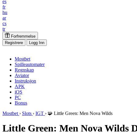
es
fr
hu
ar
cs
tr
Forfremmelse
Registrere
Logg Inn
Mostbet
Spilleautomater
Regnskap
Aviator
Instruksjon
APK
iOS
PC
Bonus
Mostbet
›
Slots
›
IGT
›
🧩 Little Green: Men Nova Wilds
Little Green: Men Nova Wilds