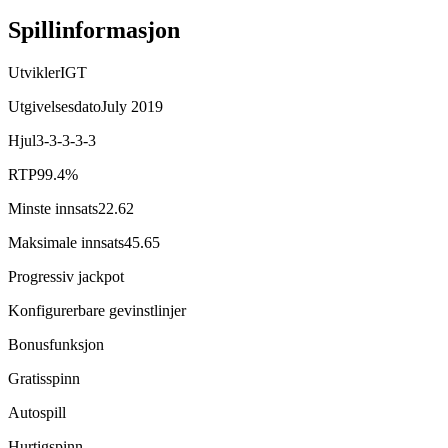
Spillinformasjon
Utvikler
IGT
Utgivelsesdato
July 2019
Hjul
3-3-3-3-3
RTP
99.4%
Minste innsats
22.62
Maksimale innsats
45.65
Progressiv jackpot
Konfigurerbare gevinstlinjer
Bonusfunksjon
Gratisspinn
Autospill
Hurtigspinn