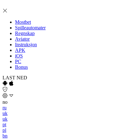
Mostbet
Spilleautomater
Regnskap
Aviator
Instruksjon
APK
iOS
PC
Bonus
LAST NED
no
ru
uk
uk
pt
pl
bn