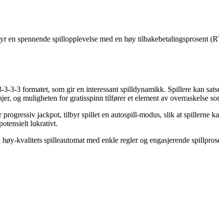
yr en spennende spillopplevelse med en høy tilbakebetalingsprosent (RTP
-3-3 formatet, som gir en interessant spilldynamikk. Spillere kan sats
jer, og muligheten for gratisspinn tilfører et element av overraskelse so
rogressiv jackpot, tilbyr spillet en autospill-modus, slik at spillerne 
otensielt lukrativt.
høy-kvalitets spilleautomat med enkle regler og engasjerende spillpros