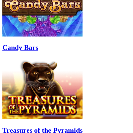
Candy Bars
Treasures of the Pyramids