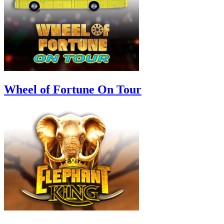
Wheel of Fortune On Tour