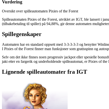
Vurdering
Oversikt over spilleautomaten Pixies of the Forest
Spilleautomaten Pixies of the Forest, utviklet av IGT, ble lansert i j
(tilbakebetaling til spiller) på 94,88%, gir denne automaten muligheten
Spillegenskaper
Automaten har en standard oppsett med 3-3-3-3-3 og benytter Winlines
I Pixies of the Forest finner man funksjoner som gratisspinn og autospi
Selv om det ikke finnes noen progressiv jackpot eller spesielle bonusf
jakt etter en fargerik og underholdende spilleautomat, er Pixies of the 
Lignende spilleautomater fra IGT