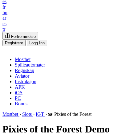
es
fr
hu
ar
cs
tr
Forfremmelse
Registrere
Logg Inn
Mostbet
Spilleautomater
Regnskap
Aviator
Instruksjon
APK
iOS
PC
Bonus
Mostbet
›
Slots
›
IGT
›
🧩 Pixies of the Forest
Pixies of the Forest Demo