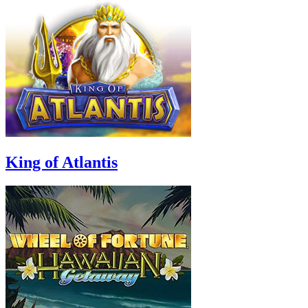
King of Atlantis