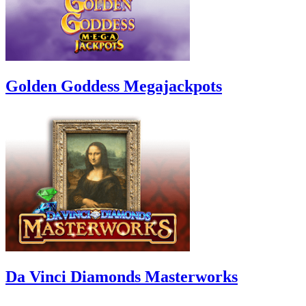
Golden Goddess Megajackpots
Da Vinci Diamonds Masterworks