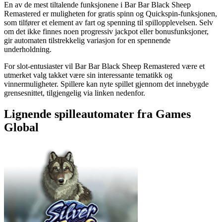
En av de mest tiltalende funksjonene i Bar Bar Black Sheep
Remastered er muligheten for gratis spinn og Quickspin-funksjonen,
som tilfører et element av fart og spenning til spillopplevelsen. Selv
om det ikke finnes noen progressiv jackpot eller bonusfunksjoner,
gir automaten tilstrekkelig variasjon for en spennende
underholdning.
For slot-entusiaster vil Bar Bar Black Sheep Remastered være et
utmerket valg takket være sin interessante tematikk og
vinnermuligheter. Spillere kan nyte spillet gjennom det innebygde
grensesnittet, tilgjengelig via linken nedenfor.
Lignende spilleautomater fra Games
Global