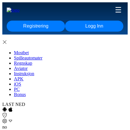
Registrering
Logg Inn
Mostbet
Spilleautomater
Regnskap
Aviator
Instruksjon
APK
iOS
PC
Bonus
LAST NED
no