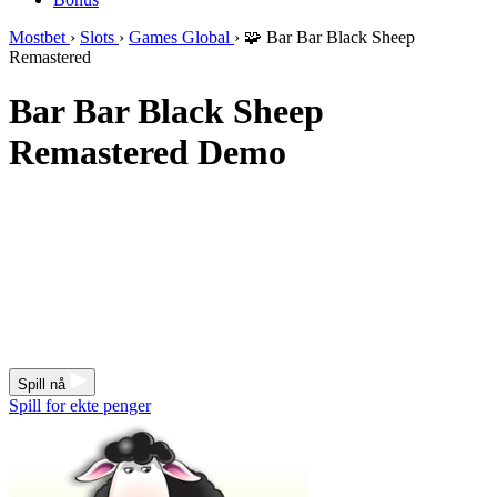
Mostbet
›
Slots
›
Games Global
›
🧩 Bar Bar Black Sheep
Remastered
Bar Bar Black Sheep
Remastered Demo
Spill nå
Spill for ekte penger