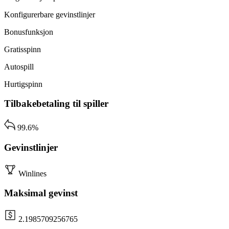
Konfigurerbare gevinstlinjer
Bonusfunksjon
Gratisspinn
Autospill
Hurtigspinn
Tilbakebetaling til spiller
99.6%
Gevinstlinjer
Winlines
Maksimal gevinst
2.1985709256765