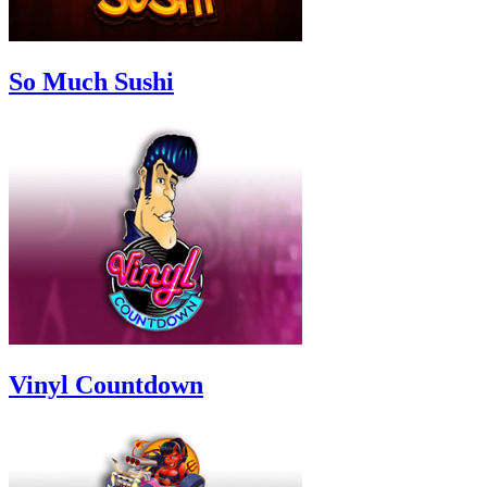
So Much Sushi
Vinyl Countdown