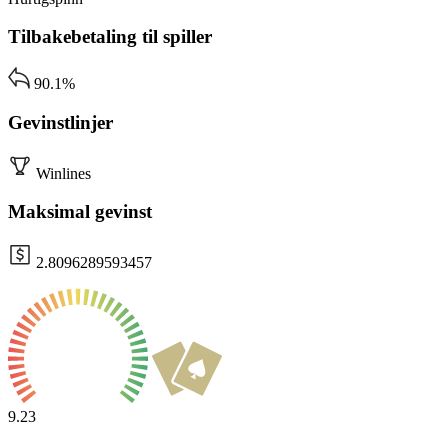
Tilbakebetaling til spiller
90.1%
Gevinstlinjer
Winlines
Maksimal gevinst
2.8096289593457
9.23