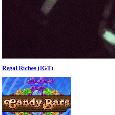
Regal Riches (IGT)