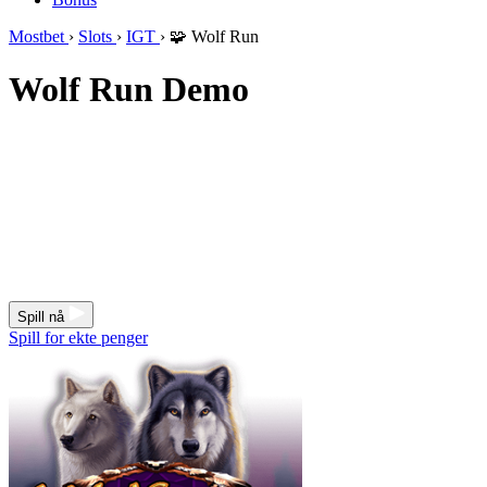
Mostbet
›
Slots
›
IGT
›
🧩 Wolf Run
Wolf Run Demo
Spill nå
Spill for ekte penger