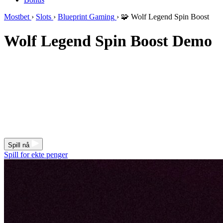
Mostbet
›
Slots
›
Blueprint Gaming
›
🧩 Wolf Legend Spin Boost
Wolf Legend Spin Boost Demo
Spill nå
Spill for ekte penger