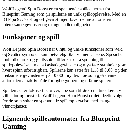
Wolf Legend Spin Boost er en spennende spilleautomat fra
Blueprint Gaming som gir spillerne en unik spillopplevelse. Med en
RTP på 97,76 % og 64 gevinstlinjer, lover denne automaten
interessante gevinster og mange spillemuligheter.
Funksjoner og spill
Wolf Legend Spin Boost har 6 hjul og unike funksjoner som Wild-
og Scatter-symboler, som betydelig øker vinnersjansene. Spesielle
multiplikatorer og gratisspinn tilfører ekstra spenning til
spillopplevelsen, mens kaskadegevinster og mystiske symboler gjør
hvert spinn uforutsigbart. Spillerne kan satse fra 1,18 til 8,08, og den
maksimale gevinsten er på 10 000 mynter, noe som gjør denne
automaten attraktiv både for nybegynnere og erfarne spillere.
Spilltemaet er fokusert på ulver, noe som tilfører en atmosfære av
vill natur og mystikk. Wolf Legend Spin Boost er det ideelle valget
for de som søker en spennende spilleopplevelse med mange
vinnersjanser.
Lignende spilleautomater fra Blueprint
Gaming