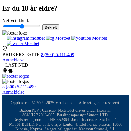
Er du 18 år eldre?
Nei
Vet ikke
Ja
Bekreft
BRUKERSTØTTE
8 (800) 5-111-499
Anmeldelse
LAST NED
8 (800) 5-111-499
Anmeldelse
Opphavsrett © 2009-2025 Mostbet.com. Alle rettigheter reservert.
Bizbon N.V., Curacao. Nettstedet drives under lisens nr.
8048/JAZ2016-065. Betalingsoperatør Venson LTD.
Registreringsnummer HE 352364. Juridisk adresse: Stasinou 1,
MITSI BUILDING 1, 1. etasje, kontor 4, Eleftherias-plassen, 1060,
Nicosia, Kypros. Selgers beliggenhet: Kadmou Street 4, S.I.