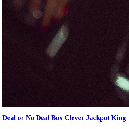
Deal or No Deal Box Clever Jackpot King