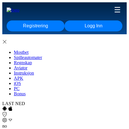
Registrering
Logg Inn
Mostbet
Spilleautomater
Regnskap
Aviator
Instruksjon
APK
iOS
PC
Bonus
LAST NED
no