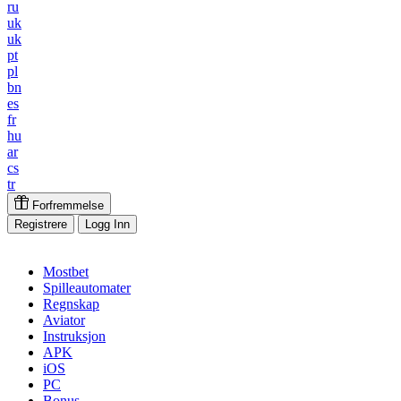
ru
uk
uk
pt
pl
bn
es
fr
hu
ar
cs
tr
Forfremmelse
Registrere
Logg Inn
Mostbet
Spilleautomater
Regnskap
Aviator
Instruksjon
APK
iOS
PC
Bonus