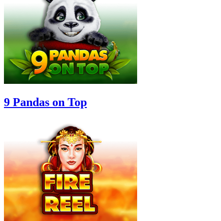
9 Pandas on Top