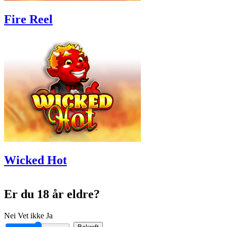
Fire Reel
Wicked Hot
Er du 18 år eldre?
Nei
Vet ikke
Ja