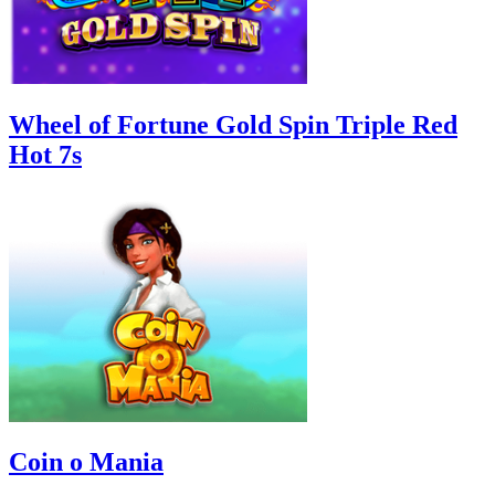
Wheel of Fortune Gold Spin Triple Red
Hot 7s
Coin o Mania