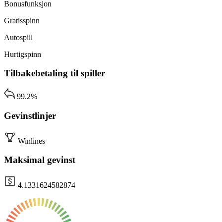
Bonusfunksjon
Gratisspinn
Autospill
Hurtigspinn
Tilbakebetaling til spiller
99.2%
Gevinstlinjer
Winlines
Maksimal gevinst
4.1331624582874