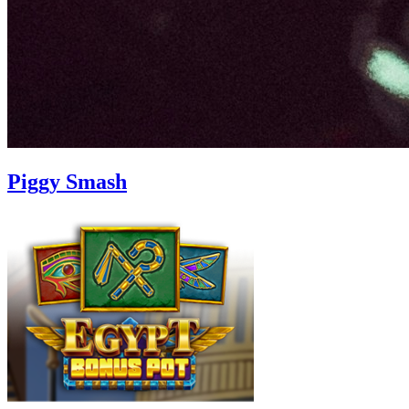
Piggy Smash