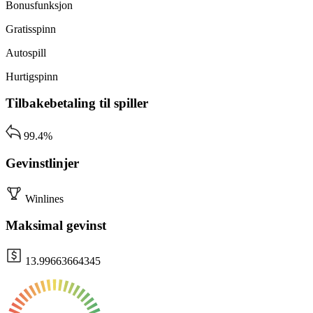
Bonusfunksjon
Gratisspinn
Autospill
Hurtigspinn
Tilbakebetaling til spiller
99.4%
Gevinstlinjer
Winlines
Maksimal gevinst
13.99663664345