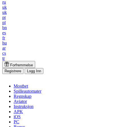
ru
uk
uk
pt
pl
bn
es
fr
hu
ar
cs
tr
Forfremmelse
Registrere
Logg Inn
Mostbet
Spilleautomater
Regnskap
Aviator
Instruksjon
APK
iOS
PC
Bonus