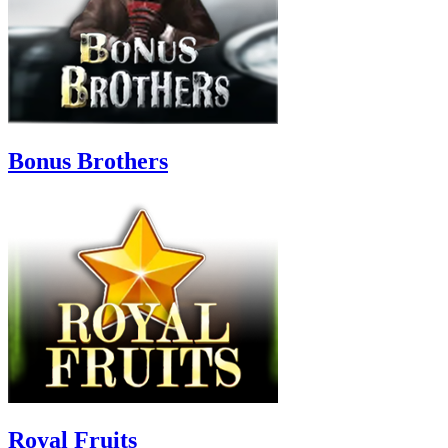
Bonus Brothers
Royal Fruits