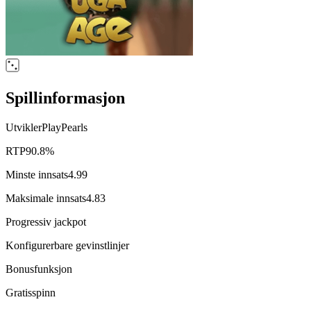
Spillinformasjon
Utvikler
PlayPearls
RTP
90.8%
Minste innsats
4.99
Maksimale innsats
4.83
Progressiv jackpot
Konfigurerbare gevinstlinjer
Bonusfunksjon
Gratisspinn