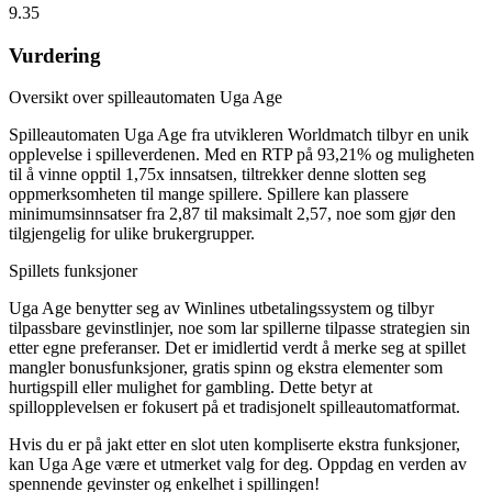
9.35
Vurdering
Oversikt over spilleautomaten Uga Age
Spilleautomaten Uga Age fra utvikleren Worldmatch tilbyr en unik
opplevelse i spilleverdenen. Med en RTP på 93,21% og muligheten
til å vinne opptil 1,75x innsatsen, tiltrekker denne slotten seg
oppmerksomheten til mange spillere. Spillere kan plassere
minimumsinnsatser fra 2,87 til maksimalt 2,57, noe som gjør den
tilgjengelig for ulike brukergrupper.
Spillets funksjoner
Uga Age benytter seg av Winlines utbetalingssystem og tilbyr
tilpassbare gevinstlinjer, noe som lar spillerne tilpasse strategien sin
etter egne preferanser. Det er imidlertid verdt å merke seg at spillet
mangler bonusfunksjoner, gratis spinn og ekstra elementer som
hurtigspill eller mulighet for gambling. Dette betyr at
spillopplevelsen er fokusert på et tradisjonelt spilleautomatformat.
Hvis du er på jakt etter en slot uten kompliserte ekstra funksjoner,
kan Uga Age være et utmerket valg for deg. Oppdag en verden av
spennende gevinster og enkelhet i spillingen!