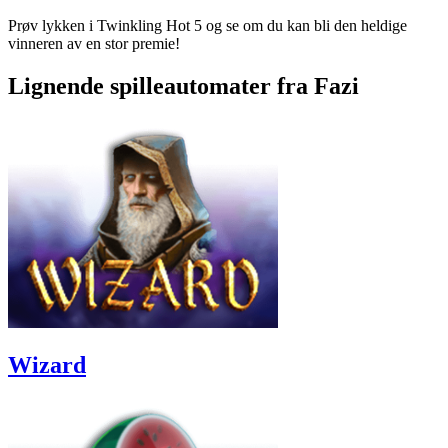
Prøv lykken i Twinkling Hot 5 og se om du kan bli den heldige
vinneren av en stor premie!
Lignende spilleautomater fra Fazi
Wizard