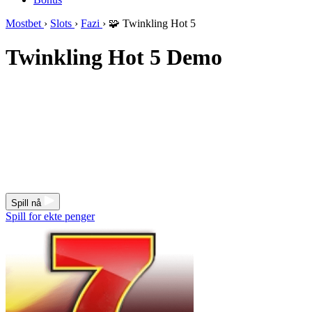
Mostbet
›
Slots
›
Fazi
›
🧩 Twinkling Hot 5
Twinkling Hot 5 Demo
Spill nå
Spill for ekte penger