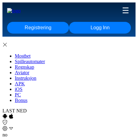
Registrering
Logg Inn
Mostbet
Spilleautomater
Regnskap
Aviator
Instruksjon
APK
iOS
PC
Bonus
LAST NED
no