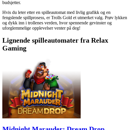
budsjetter.
Hvis du leter etter en spilleautomat med livlig grafikk og en
fengslende spillprosess, er Trolls Gold et utmerket valg. Prøv lykken
og dykk inn i trollenes verden, hvor spennende gevinster og
uforglemmelige opplevelser venter på deg!
Lignende spilleautomater fra Relax
Gaming
Midnight Marauder: Dream Drop