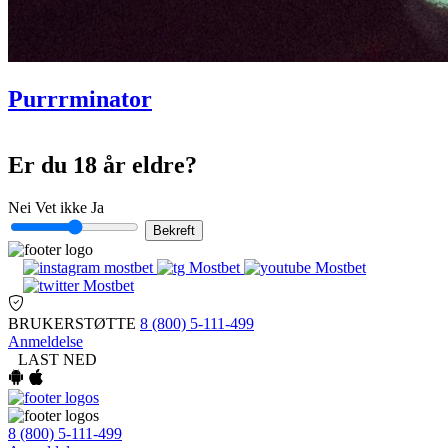
Purrrminator
Er du 18 år eldre?
Nei
Vet ikke
Ja
Bekreft
BRUKERSTØTTE
8 (800) 5-111-499
Anmeldelse
LAST NED
8 (800) 5-111-499