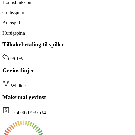
Bonusfunksjon
Gratisspinn
Autospill
Hurtigspinn
Tilbakebetaling til spiller
99.1%
Gevinstlinjer
Winlines
Maksimal gevinst
12.429607937634