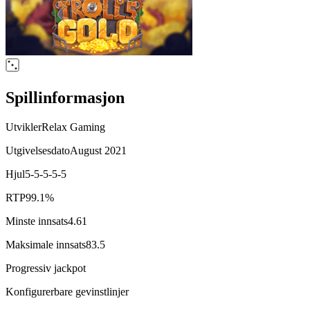
Spillinformasjon
Utvikler
Relax Gaming
Utgivelsesdato
August 2021
Hjul
5-5-5-5-5
RTP
99.1%
Minste innsats
4.61
Maksimale innsats
83.5
Progressiv jackpot
Konfigurerbare gevinstlinjer