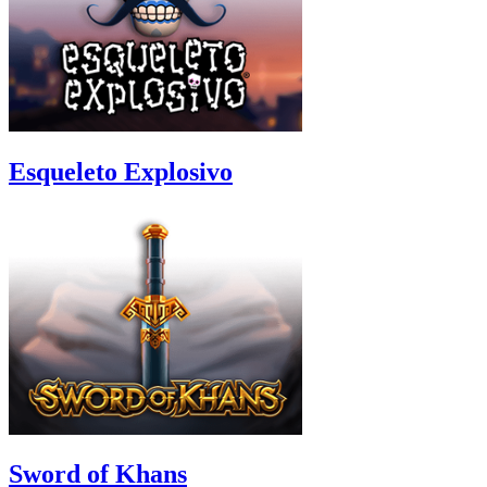
Esqueleto Explosivo
Sword of Khans