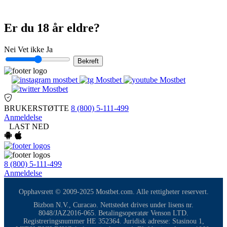
Er du 18 år eldre?
Nei
Vet ikke
Ja
Bekreft
BRUKERSTØTTE
8 (800) 5-111-499
Anmeldelse
LAST NED
8 (800) 5-111-499
Anmeldelse
Opphavsrett © 2009-2025 Mostbet.com. Alle rettigheter reservert.
Bizbon N.V., Curacao. Nettstedet drives under lisens nr.
8048/JAZ2016-065. Betalingsoperatør Venson LTD.
Registreringsnummer HE 352364. Juridisk adresse: Stasinou 1,