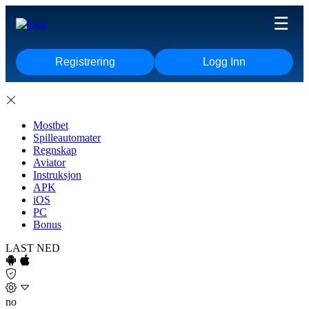
Registrering
Logg Inn
Mostbet
Spilleautomater
Regnskap
Aviator
Instruksjon
APK
iOS
PC
Bonus
LAST NED
no