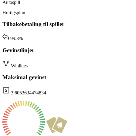
Autospill
Hurtigspinn
Tilbakebetaling til spiller
99.3%
Gevinstlinjer
Winlines
Maksimal gevinst
3.6053634474834