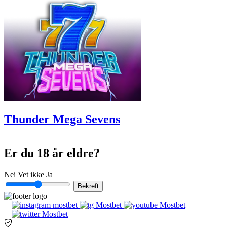
Thunder Mega Sevens
Er du 18 år eldre?
Nei
Vet ikke
Ja
Bekreft