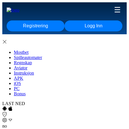
Registrering
Logg Inn
Mostbet
Spilleautomater
Regnskap
Aviator
Instruksjon
APK
iOS
PC
Bonus
LAST NED
no