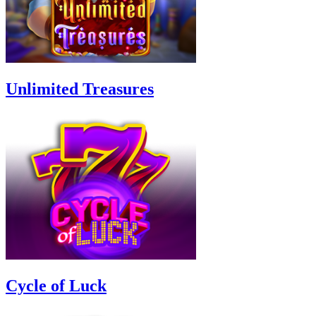
Unlimited Treasures
Cycle of Luck