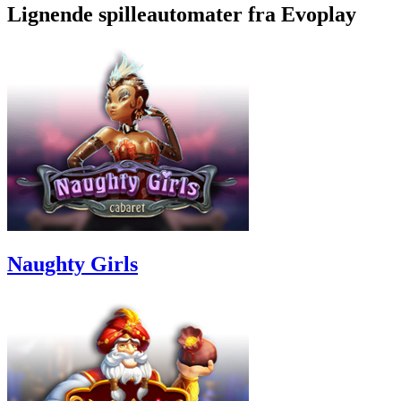
Lignende spilleautomater fra Evoplay
Naughty Girls