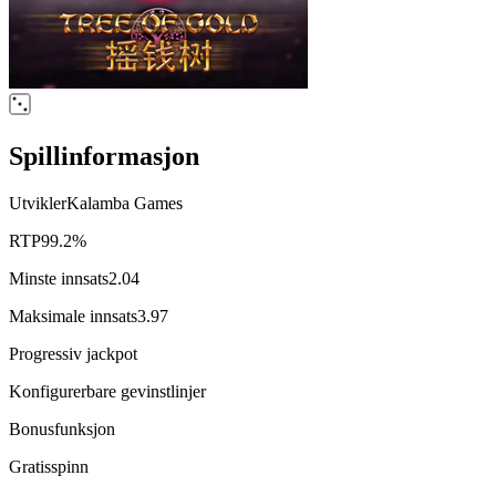
Spillinformasjon
Utvikler
Kalamba Games
RTP
99.2%
Minste innsats
2.04
Maksimale innsats
3.97
Progressiv jackpot
Konfigurerbare gevinstlinjer
Bonusfunksjon
Gratisspinn