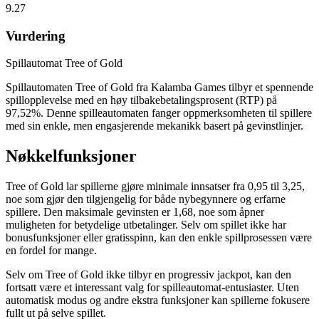
9.27
Vurdering
Spillautomat Tree of Gold
Spillautomaten Tree of Gold fra Kalamba Games tilbyr et spennende
spillopplevelse med en høy tilbakebetalingsprosent (RTP) på
97,52%. Denne spilleautomaten fanger oppmerksomheten til spillere
med sin enkle, men engasjerende mekanikk basert på gevinstlinjer.
Nøkkelfunksjoner
Tree of Gold lar spillerne gjøre minimale innsatser fra 0,95 til 3,25,
noe som gjør den tilgjengelig for både nybegynnere og erfarne
spillere. Den maksimale gevinsten er 1,68, noe som åpner
muligheten for betydelige utbetalinger. Selv om spillet ikke har
bonusfunksjoner eller gratisspinn, kan den enkle spillprosessen være
en fordel for mange.
Selv om Tree of Gold ikke tilbyr en progressiv jackpot, kan den
fortsatt være et interessant valg for spilleautomat-entusiaster. Uten
automatisk modus og andre ekstra funksjoner kan spillerne fokusere
fullt ut på selve spillet.