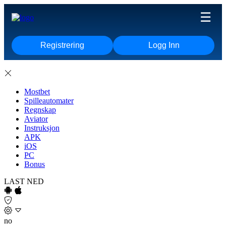
Registrering
Logg Inn
Mostbet
Spilleautomater
Regnskap
Aviator
Instruksjon
APK
iOS
PC
Bonus
LAST NED
no