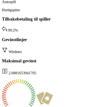
Autospill
Hurtigspinn
Tilbakebetaling til spiller
99.2%
Gevinstlinjer
Winlines
Maksimal gevinst
2.6881653941705