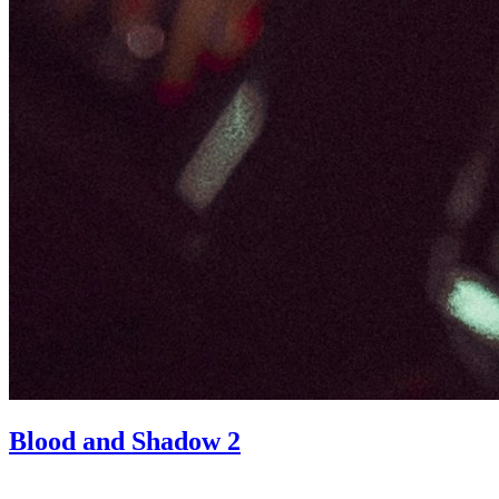
Blood and Shadow 2