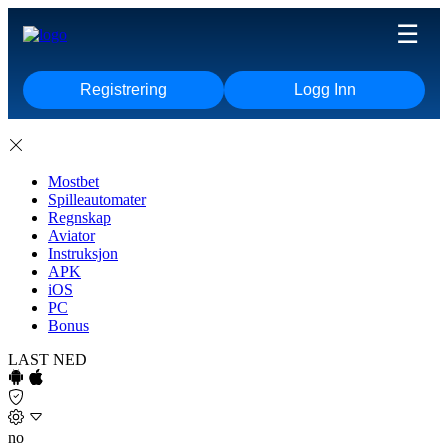
Registrering
Logg Inn
Mostbet
Spilleautomater
Regnskap
Aviator
Instruksjon
APK
iOS
PC
Bonus
LAST NED
no