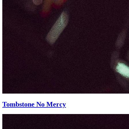
Tombstone No Mercy