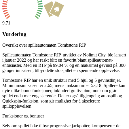
9.71
Vurdering
Oversikt over spilleautomaten Tombstone RIP
Spilleautomaten Tombstone RIP, utviklet av Nolimit City, ble lansert
i januar 2022 og har raskt blitt en favoritt blant spilleautomat-
entusiaster. Med en RTP på 99,04 % og en maksimal gevinst på 300
ganger innsatsen, tilbyr dette slotspillet en spennende opplevelse.
Tombstone RIP har en unik struktur med 5 hjul og 5 gevinstlinjer.
Minimumsinnsatsen er 2,65, mens maksimum er 53,18. Spillere kan
nyte ulike bonusfunksjoner, inkludert gratisspinn, noe som gjør
spillet enda mer engasjerende. Det er også tilgjengelig autospill og
Quickspin-funksjon, som gir mulighet for å akselerere
spillopplevelsen.
Funksjoner og bonuser
Selv om spillet ikke tilbyr progressive jackpotter, kompenserer det