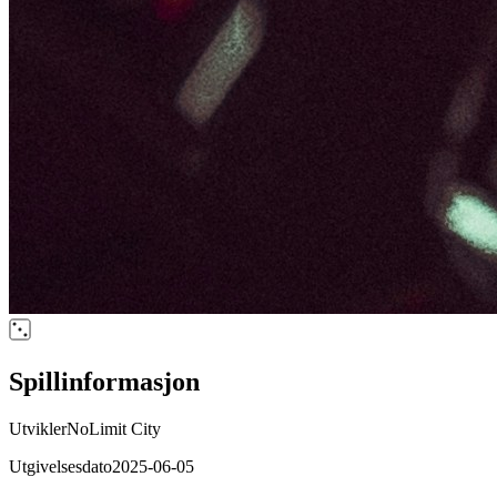
Spillinformasjon
Utvikler
NoLimit City
Utgivelsesdato
2025-06-05