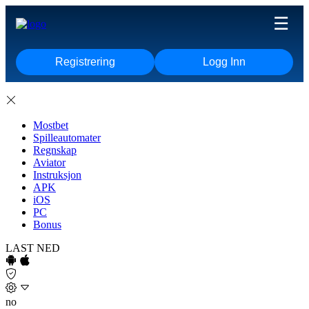
Registrering
Logg Inn
Mostbet
Spilleautomater
Regnskap
Aviator
Instruksjon
APK
iOS
PC
Bonus
LAST NED
no