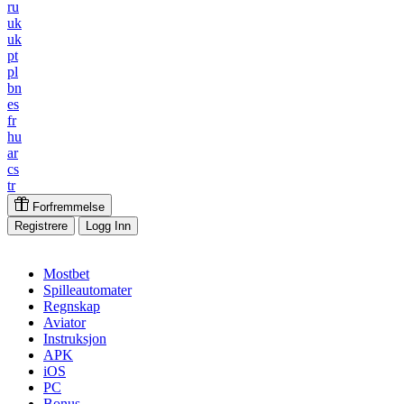
ru
uk
uk
pt
pl
bn
es
fr
hu
ar
cs
tr
Forfremmelse
Registrere
Logg Inn
Mostbet
Spilleautomater
Regnskap
Aviator
Instruksjon
APK
iOS
PC
Bonus