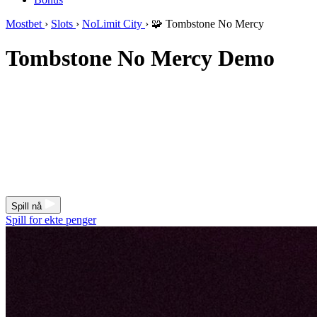
Mostbet
›
Slots
›
NoLimit City
›
🧩 Tombstone No Mercy
Tombstone No Mercy Demo
Spill nå
Spill for ekte penger