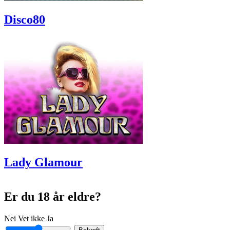
Disco80
Lady Glamour
Er du 18 år eldre?
Nei
Vet ikke
Ja