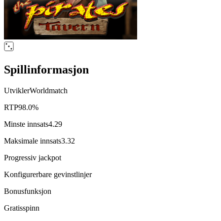
Spillinformasjon
Utvikler
Worldmatch
RTP
98.0%
Minste innsats
4.29
Maksimale innsats
3.32
Progressiv jackpot
Konfigurerbare gevinstlinjer
Bonusfunksjon
Gratisspinn