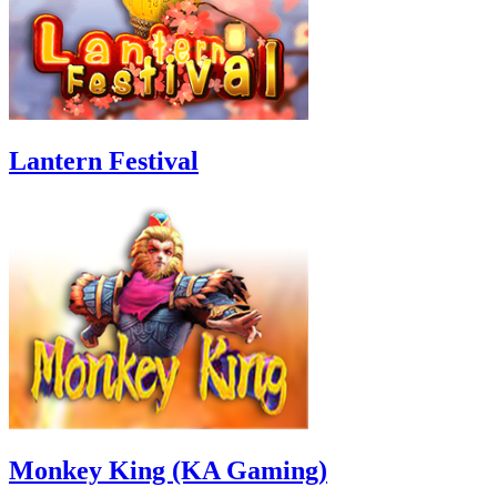
Lantern Festival
Monkey King (KA Gaming)