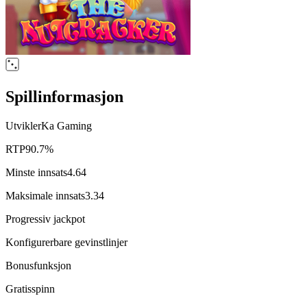
Spillinformasjon
Utvikler
Ka Gaming
RTP
90.7%
Minste innsats
4.64
Maksimale innsats
3.34
Progressiv jackpot
Konfigurerbare gevinstlinjer
Bonusfunksjon
Gratisspinn