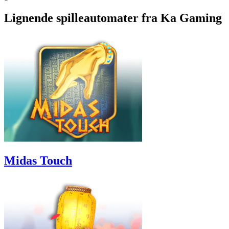
Lignende spilleautomater fra Ka Gaming
Midas Touch