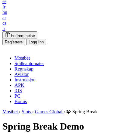
es
fr
hu
ar
cs
tr
Forfremmelse
Registrere
Logg Inn
Mostbet
Spilleautomater
Regnskap
Aviator
Instruksjon
APK
iOS
PC
Bonus
Mostbet
›
Slots
›
Games Global
›
🧩 Spring Break
Spring Break Demo