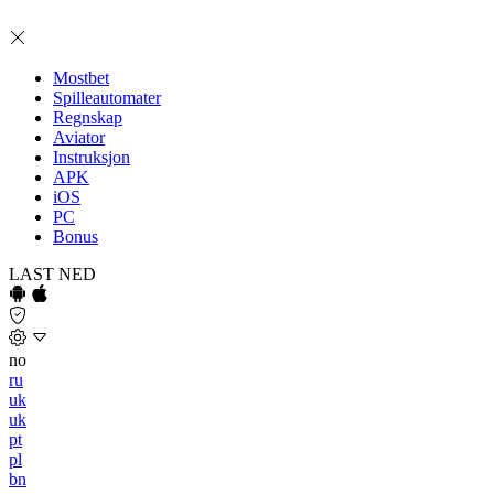
Mostbet
Spilleautomater
Regnskap
Aviator
Instruksjon
APK
iOS
PC
Bonus
LAST NED
no
ru
uk
uk
pt
pl
bn