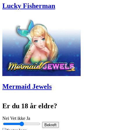
Lucky Fisherman
Mermaid Jewels
Er du 18 år eldre?
Nei
Vet ikke
Ja
Bekreft