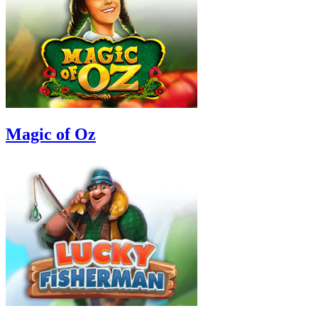
Magic of Oz