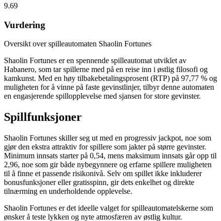
9.69
Vurdering
Oversikt over spilleautomaten Shaolin Fortunes
Shaolin Fortunes er en spennende spilleautomat utviklet av
Habanero, som tar spillerne med på en reise inn i østlig filosofi og
kamkunst. Med en høy tilbakebetalingsprosent (RTP) på 97,77 % og
muligheten for å vinne på faste gevinstlinjer, tilbyr denne automaten
en engasjerende spillopplevelse med sjansen for store gevinster.
Spillfunksjoner
Shaolin Fortunes skiller seg ut med en progressiv jackpot, noe som
gjør den ekstra attraktiv for spillere som jakter på større gevinster.
Minimum innsats starter på 0,54, mens maksimum innsats går opp til
2,96, noe som gir både nybegynnere og erfarne spillere muligheten
til å finne et passende risikonivå. Selv om spillet ikke inkluderer
bonusfunksjoner eller gratisspinn, gir dets enkelhet og direkte
tilnærming en underholdende opplevelse.
Shaolin Fortunes er det ideelle valget for spilleautomatelskerne som
ønsker å teste lykken og nyte atmosfæren av østlig kultur.