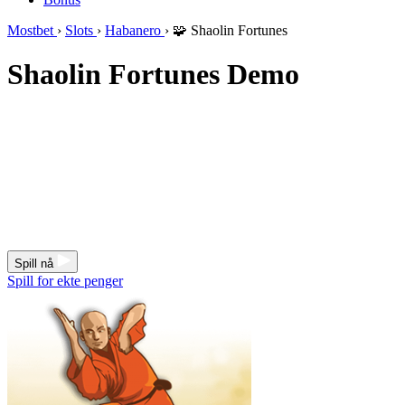
Mostbet
›
Slots
›
Habanero
›
🧩 Shaolin Fortunes
Shaolin Fortunes Demo
Spill nå
Spill for ekte penger