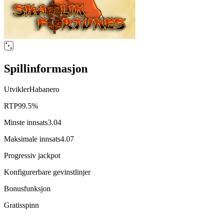
Spillinformasjon
Utvikler
Habanero
RTP
99.5%
Minste innsats
3.04
Maksimale innsats
4.07
Progressiv jackpot
Konfigurerbare gevinstlinjer
Bonusfunksjon
Gratisspinn