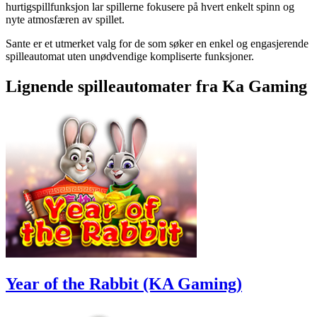
hurtigspillfunksjon lar spillerne fokusere på hvert enkelt spinn og
nyte atmosfæren av spillet.
Sante er et utmerket valg for de som søker en enkel og engasjerende
spilleautomat uten unødvendige kompliserte funksjoner.
Lignende spilleautomater fra Ka Gaming
Year of the Rabbit (KA Gaming)