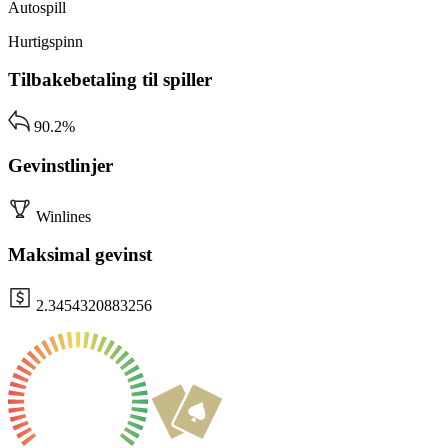
Autospill
Hurtigspinn
Tilbakebetaling til spiller
90.2%
Gevinstlinjer
Winlines
Maksimal gevinst
2.3454320883256