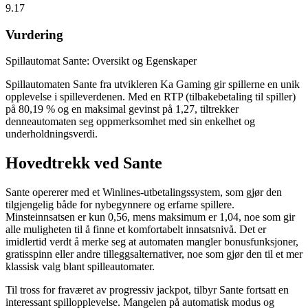
9.17
Vurdering
Spillautomat Sante: Oversikt og Egenskaper
Spillautomaten Sante fra utvikleren Ka Gaming gir spillerne en unik
opplevelse i spilleverdenen. Med en RTP (tilbakebetaling til spiller)
på 80,19 % og en maksimal gevinst på 1,27, tiltrekker
denneautomaten seg oppmerksomhet med sin enkelhet og
underholdningsverdi.
Hovedtrekk ved Sante
Sante opererer med et Winlines-utbetalingssystem, som gjør den
tilgjengelig både for nybegynnere og erfarne spillere.
Minsteinnsatsen er kun 0,56, mens maksimum er 1,04, noe som gir
alle muligheten til å finne et komfortabelt innsatsnivå. Det er
imidlertid verdt å merke seg at automaten mangler bonusfunksjoner,
gratisspinn eller andre tilleggsalternativer, noe som gjør den til et mer
klassisk valg blant spilleautomater.
Til tross for fraværet av progressiv jackpot, tilbyr Sante fortsatt en
interessant spillopplevelse. Mangelen på automatisk modus og