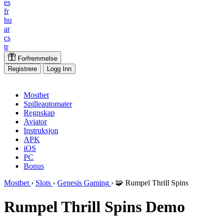
es
fr
hu
ar
cs
tr
Forfremmelse
Registrere
Logg Inn
Mostbet
Spilleautomater
Regnskap
Aviator
Instruksjon
APK
iOS
PC
Bonus
Mostbet
›
Slots
›
Genesis Gaming
›
🧩 Rumpel Thrill Spins
Rumpel Thrill Spins Demo