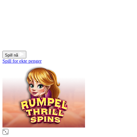
Spill nå
Spill for ekte penger