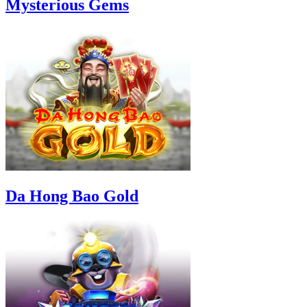
Mysterious Gems
Da Hong Bao Gold