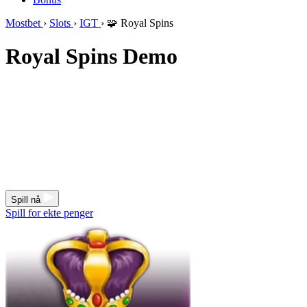
Mostbet
›
Slots
›
IGT
›
🧩 Royal Spins
Royal Spins Demo
Spill nå
Spill for ekte penger