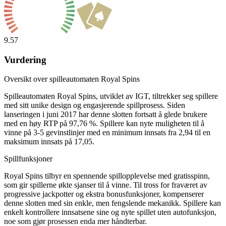
9.57
Vurdering
Oversikt over spilleautomaten Royal Spins
Spilleautomaten Royal Spins, utviklet av IGT, tiltrekker seg spillere
med sitt unike design og engasjerende spillprosess. Siden
lanseringen i juni 2017 har denne slotten fortsatt å glede brukere
med en høy RTP på 97,76 %. Spillere kan nyte muligheten til å
vinne på 3-5 gevinstlinjer med en minimum innsats fra 2,94 til en
maksimum innsats på 17,05.
Spillfunksjoner
Royal Spins tilbyr en spennende spillopplevelse med gratisspinn,
som gir spillerne økte sjanser til å vinne. Til tross for fraværet av
progressive jackpotter og ekstra bonusfunksjoner, kompenserer
denne slotten med sin enkle, men fengslende mekanikk. Spillere kan
enkelt kontrollere innsatsene sine og nyte spillet uten autofunksjon,
noe som gjør prosessen enda mer håndterbar.