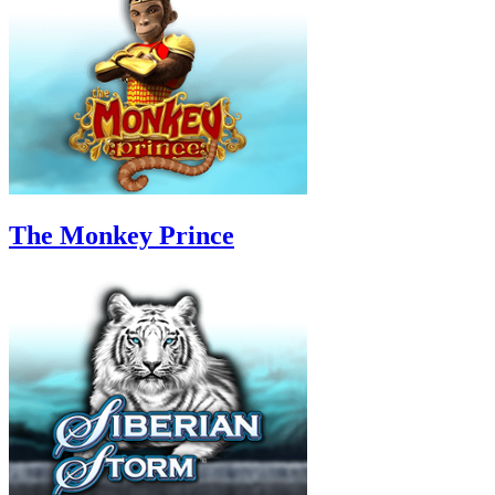
The Monkey Prince