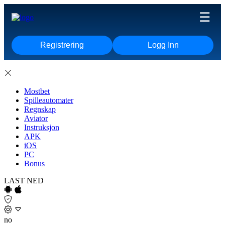
Registrering
Logg Inn
Mostbet
Spilleautomater
Regnskap
Aviator
Instruksjon
APK
iOS
PC
Bonus
LAST NED
no