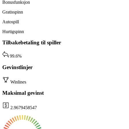
Bonusfunksjon
Gratisspinn
Autospill
Hurtigspinn
Tilbakebetaling til spiller
99.6%
Gevinstlinjer
Winlines
Maksimal gevinst
2.9679458547