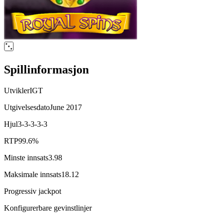
Spillinformasjon
Utvikler
IGT
Utgivelsesdato
June 2017
Hjul
3-3-3-3-3
RTP
99.6%
Minste innsats
3.98
Maksimale innsats
18.12
Progressiv jackpot
Konfigurerbare gevinstlinjer