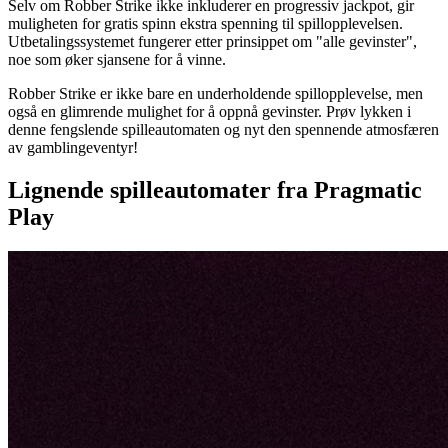
Selv om Robber Strike ikke inkluderer en progressiv jackpot, gir
muligheten for gratis spinn ekstra spenning til spillopplevelsen.
Utbetalingssystemet fungerer etter prinsippet om "alle gevinster",
noe som øker sjansene for å vinne.
Robber Strike er ikke bare en underholdende spillopplevelse, men
også en glimrende mulighet for å oppnå gevinster. Prøv lykken i
denne fengslende spilleautomaten og nyt den spennende atmosfæren
av gamblingeventyr!
Lignende spilleautomater fra Pragmatic
Play