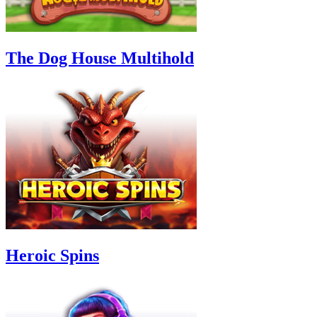
The Dog House Multihold
Heroic Spins