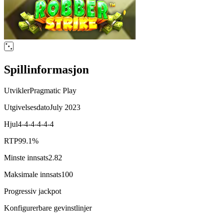
Spillinformasjon
Utvikler
Pragmatic Play
Utgivelsesdato
July 2023
Hjul
4-4-4-4-4-4
RTP
99.1%
Minste innsats
2.82
Maksimale innsats
100
Progressiv jackpot
Konfigurerbare gevinstlinjer