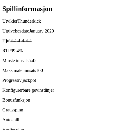
Spillinformasjon
Utvikler
Thunderkick
Utgivelsesdato
January 2020
Hjul
4-4-4-4-4-4
RTP
99.4%
Minste innsats
5.42
Maksimale innsats
100
Progressiv jackpot
Konfigurerbare gevinstlinjer
Bonusfunksjon
Gratisspinn
Autospill
Hurtigspinn