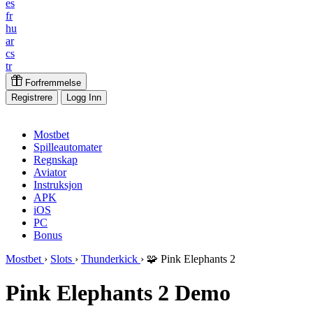
es
fr
hu
ar
cs
tr
Forfremmelse
Registrere
Logg Inn
Mostbet
Spilleautomater
Regnskap
Aviator
Instruksjon
APK
iOS
PC
Bonus
Mostbet
›
Slots
›
Thunderkick
›
🧩 Pink Elephants 2
Pink Elephants 2 Demo