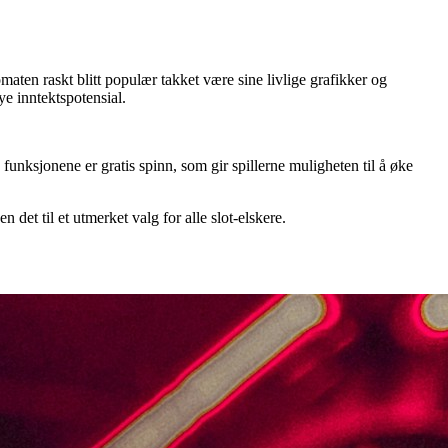
maten raskt blitt populær takket være sine livlige grafikker og
ye inntektspotensial.
funksjonene er gratis spinn, som gir spillerne muligheten til å øke
et til et utmerket valg for alle slot-elskere.