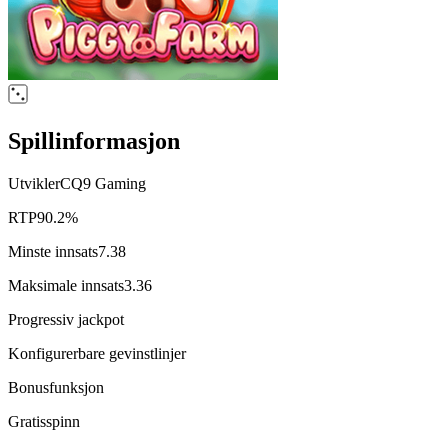
Spillinformasjon
Utvikler
CQ9 Gaming
RTP
90.2%
Minste innsats
7.38
Maksimale innsats
3.36
Progressiv jackpot
Konfigurerbare gevinstlinjer
Bonusfunksjon
Gratisspinn