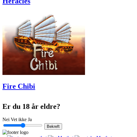
Heracles
Fire Chibi
Er du 18 år eldre?
Nei
Vet ikke
Ja
Bekreft