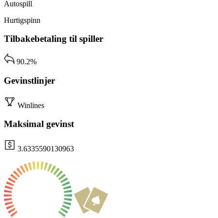
Autospill
Hurtigspinn
Tilbakebetaling til spiller
90.2%
Gevinstlinjer
Winlines
Maksimal gevinst
3.6335590130963