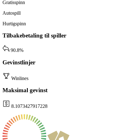
Gratisspinn
Autospill
Hurtigspinn
Tilbakebetaling til spiller
90.8%
Gevinstlinjer
Winlines
Maksimal gevinst
8.1073427917228