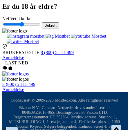
Er du 18 år eldre?
Nei
Vet ikke
Ja
Bekreft
BRUKERSTØTTE
8 (800) 5-111-499
Anmeldelse
LAST NED
8 (800) 5-111-499
Anmeldelse
Opphavsrett © 2009-2025 Mostbet.com. Alle rettigheter reservert.
Bizbon N.V., Curacao. Nettstedet drives under lisens nr.
8048/JAZ2016-065. Betalingsoperatør Venson LTD.
Registreringsnummer HE 352364. Juridisk adresse: Stasinou 1,
MITSI BUILDING 1, 1. etasje, kontor 4, Eleftherias-plassen, 1060,
Nicosia, Kypros. Selgers beliggenhet: Kadmou Street 4, S.I.