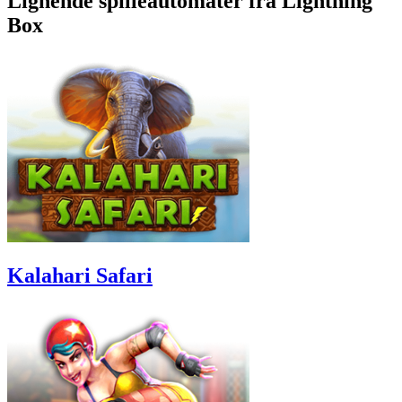
Lignende spilleautomater fra Lightning
Box
Kalahari Safari