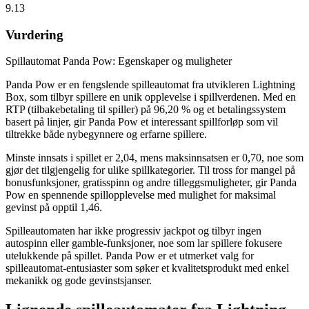
9.13
Vurdering
Spillautomat Panda Pow: Egenskaper og muligheter
Panda Pow er en fengslende spilleautomat fra utvikleren Lightning
Box, som tilbyr spillere en unik opplevelse i spillverdenen. Med en
RTP (tilbakebetaling til spiller) på 96,20 % og et betalingssystem
basert på linjer, gir Panda Pow et interessant spillforløp som vil
tiltrekke både nybegynnere og erfarne spillere.
Minste innsats i spillet er 2,04, mens maksinnsatsen er 0,70, noe som
gjør det tilgjengelig for ulike spillkategorier. Til tross for mangel på
bonusfunksjoner, gratisspinn og andre tilleggsmuligheter, gir Panda
Pow en spennende spillopplevelse med mulighet for maksimal
gevinst på opptil 1,46.
Spilleautomaten har ikke progressiv jackpot og tilbyr ingen
autospinn eller gamble-funksjoner, noe som lar spillere fokusere
utelukkende på spillet. Panda Pow er et utmerket valg for
spilleautomat-entusiaster som søker et kvalitetsprodukt med enkel
mekanikk og gode gevinstsjanser.