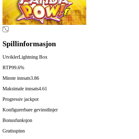
Spillinformasjon
Utvikler
Lightning Box
RTP
99.6%
Minste innsats
3.86
Maksimale innsats
4.61
Progressiv jackpot
Konfigurerbare gevinstlinjer
Bonusfunksjon
Gratisspinn