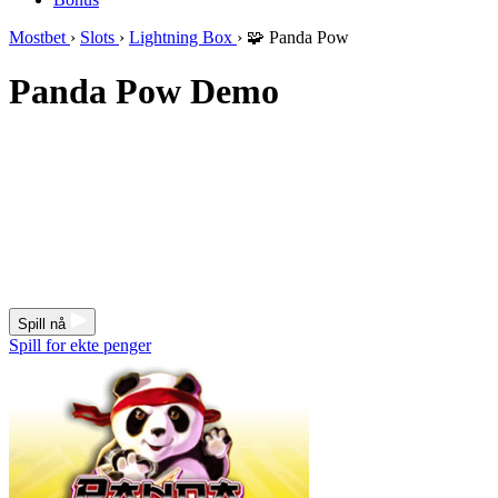
Mostbet
›
Slots
›
Lightning Box
›
🧩 Panda Pow
Panda Pow Demo
Spill nå
Spill for ekte penger