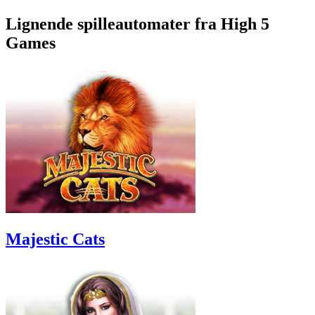
Lignende spilleautomater fra High 5
Games
Majestic Cats