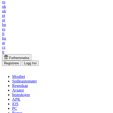
ru
uk
uk
pt
pl
bn
es
fr
hu
ar
cs
tr
Forfremmelse
Registrere
Logg Inn
Mostbet
Spilleautomater
Regnskap
Aviator
Instruksjon
APK
iOS
PC
Bonus