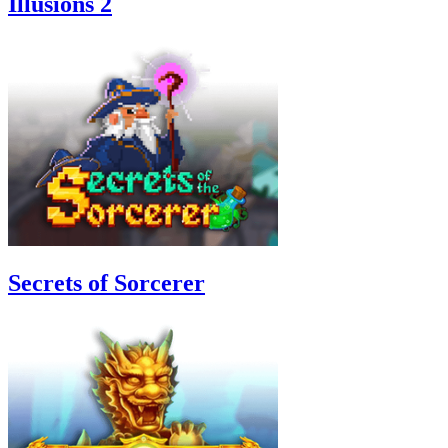
Illusions 2
Secrets of Sorcerer