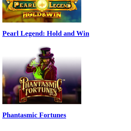
Pearl Legend: Hold and Win
Phantasmic Fortunes