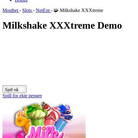
Mostbet
›
Slots
›
NetEnt
›
🧩 Milkshake XXXtreme
Milkshake XXXtreme Demo
Spill nå
Spill for ekte penger