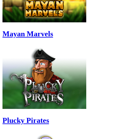
Mayan Marvels
Plucky Pirates