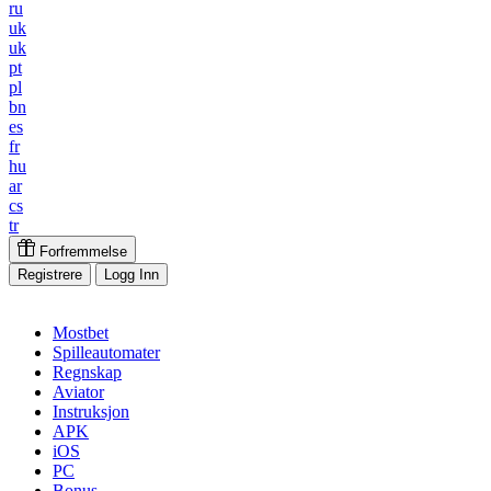
ru
uk
uk
pt
pl
bn
es
fr
hu
ar
cs
tr
Forfremmelse
Registrere
Logg Inn
Mostbet
Spilleautomater
Regnskap
Aviator
Instruksjon
APK
iOS
PC
Bonus