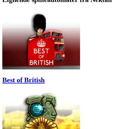
Best of British