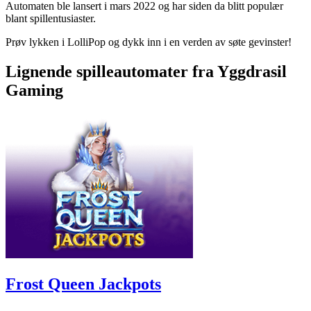
Automaten ble lansert i mars 2022 og har siden da blitt populær
blant spillentusiaster.
Prøv lykken i LolliPop og dykk inn i en verden av søte gevinster!
Lignende spilleautomater fra Yggdrasil
Gaming
Frost Queen Jackpots