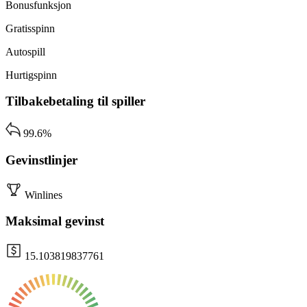
Bonusfunksjon
Gratisspinn
Autospill
Hurtigspinn
Tilbakebetaling til spiller
99.6%
Gevinstlinjer
Winlines
Maksimal gevinst
15.103819837761