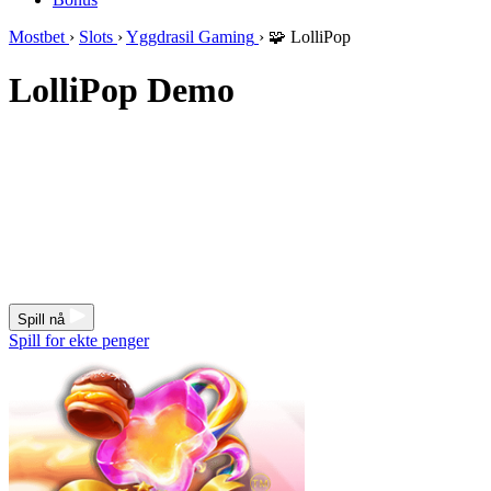
Mostbet
›
Slots
›
Yggdrasil Gaming
›
🧩 LolliPop
LolliPop Demo
Spill nå
Spill for ekte penger