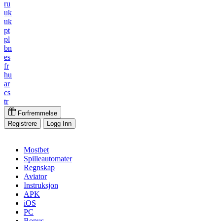
ru
uk
uk
pt
pl
bn
es
fr
hu
ar
cs
tr
Forfremmelse
Registrere
Logg Inn
Mostbet
Spilleautomater
Regnskap
Aviator
Instruksjon
APK
iOS
PC
Bonus