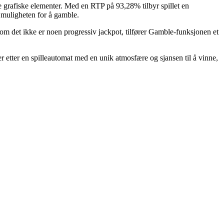
 grafiske elementer. Med en RTP på 93,28% tilbyr spillet en
t muligheten for å gamble.
om det ikke er noen progressiv jackpot, tilfører Gamble-funksjonen et
r etter en spilleautomat med en unik atmosfære og sjansen til å vinne,