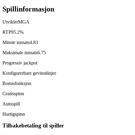
Spillinformasjon
Utvikler
MGA
RTP
95.2%
Minste innsats
4.83
Maksimale innsats
6.75
Progressiv jackpot
Konfigurerbare gevinstlinjer
Bonusfunksjon
Gratisspinn
Autospill
Hurtigspinn
Tilbakebetaling til spiller