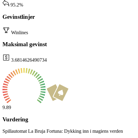
95.2%
Gevinstlinjer
Winlines
Maksimal gevinst
3.6814626490734
9.89
Vurdering
Spillautomat La Bruja Fortuna: Dykking inn i magiens verden