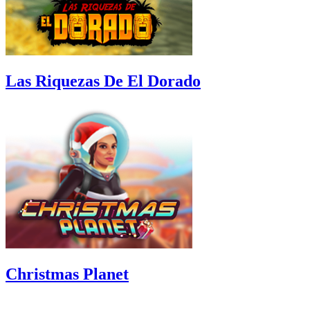
Las Riquezas De El Dorado
Christmas Planet