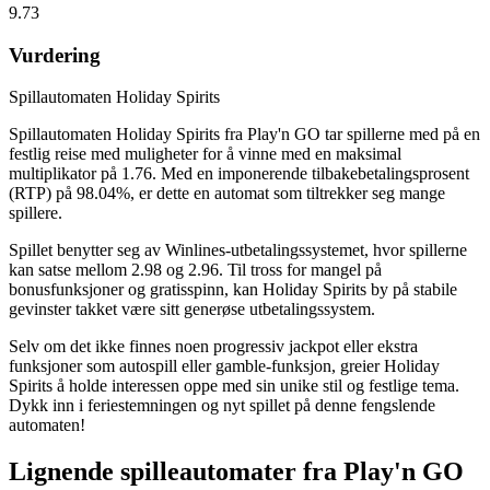
9.73
Vurdering
Spillautomaten Holiday Spirits
Spillautomaten Holiday Spirits fra Play'n GO tar spillerne med på en
festlig reise med muligheter for å vinne med en maksimal
multiplikator på 1.76. Med en imponerende tilbakebetalingsprosent
(RTP) på 98.04%, er dette en automat som tiltrekker seg mange
spillere.
Spillet benytter seg av Winlines-utbetalingssystemet, hvor spillerne
kan satse mellom 2.98 og 2.96. Til tross for mangel på
bonusfunksjoner og gratisspinn, kan Holiday Spirits by på stabile
gevinster takket være sitt generøse utbetalingssystem.
Selv om det ikke finnes noen progressiv jackpot eller ekstra
funksjoner som autospill eller gamble-funksjon, greier Holiday
Spirits å holde interessen oppe med sin unike stil og festlige tema.
Dykk inn i feriestemningen og nyt spillet på denne fengslende
automaten!
Lignende spilleautomater fra Play'n GO