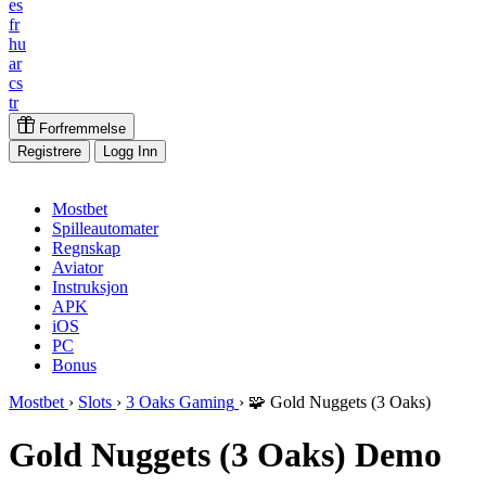
es
fr
hu
ar
cs
tr
Forfremmelse
Registrere
Logg Inn
Mostbet
Spilleautomater
Regnskap
Aviator
Instruksjon
APK
iOS
PC
Bonus
Mostbet
›
Slots
›
3 Oaks Gaming
›
🧩 Gold Nuggets (3 Oaks)
Gold Nuggets (3 Oaks) Demo