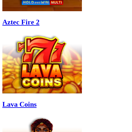
Aztec Fire 2
Lava Coins