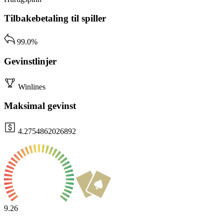
Tilbakebetaling til spiller
99.0%
Gevinstlinjer
Winlines
Maksimal gevinst
4.2754862026892
9.26