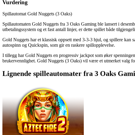
Vurdering
Spillautomat Gold Nuggets (3 Oaks)
Spillautomaten Gold Nuggets fra 3 Oaks Gaming ble lansert i desemb
utbetalingssystem og et fast antall linjer, er dette spillet både tilgjenge
Gold Nuggets har et klassisk oppsett med 3-3-3 hjul, og spillere kan 
autospinn og Quickspin, som gir en raskere spillopplevelse.
I tillegg har Gold Nuggets en progressiv jackpot som øker spenningen o
brukervennlighet. Gold Nuggets (3 Oaks) vil være et utmerket valg fo
Lignende spilleautomater fra 3 Oaks Gam