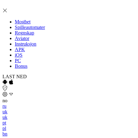
Mostbet
Spilleautomater
Regnskap
Aviator
Instruksjon
APK
iOS
PC
Bonus
LAST NED
no
ru
uk
uk
pt
pl
bn