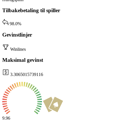
Tilbakebetaling til spiller
98.0%
Gevinstlinjer
Winlines
Maksimal gevinst
3.3065015739116
9.96