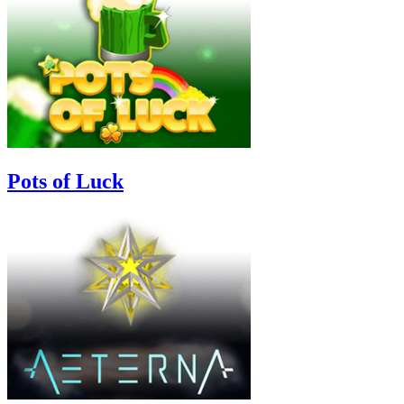
Pots of Luck