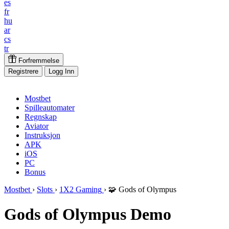
es
fr
hu
ar
cs
tr
Forfremmelse
Registrere
Logg Inn
Mostbet
Spilleautomater
Regnskap
Aviator
Instruksjon
APK
iOS
PC
Bonus
Mostbet
›
Slots
›
1X2 Gaming
›
🧩 Gods of Olympus
Gods of Olympus Demo