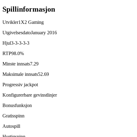
Spillinformasjon
Utvikler
1X2 Gaming
Utgivelsesdato
January 2016
Hjul
3-3-3-3-3
RTP
98.0%
Minste innsats
7.29
Maksimale innsats
52.69
Progressiv jackpot
Konfigurerbare gevinstlinjer
Bonusfunksjon
Gratisspinn
Autospill
Hurtigspinn